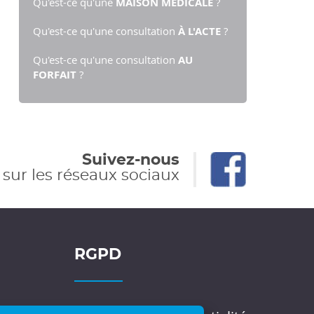
Qu'est-ce qu'une
MAISON MÉDICALE
?
Qu'est-ce qu'une consultation
À L'ACTE
?
Qu'est-ce qu'une consultation
AU
FORFAIT
?
Suivez-nous
sur les réseaux sociaux
RGPD